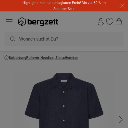
Highlights zum unschlagbaren Preis! Bis zu -60 % im
Summer Sale
Bekleidung
Pullover, Hoodies, Shirts
Hemden