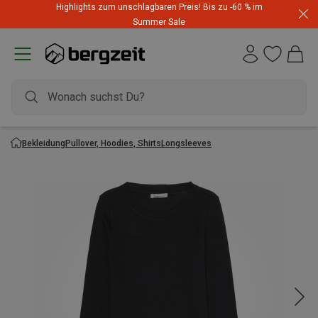
Highlights zum unschlagbaren Preis! Bis zu -60 % im
Summer Sale
Bekleidung
Pullover, Hoodies, Shirts
Longsleeves