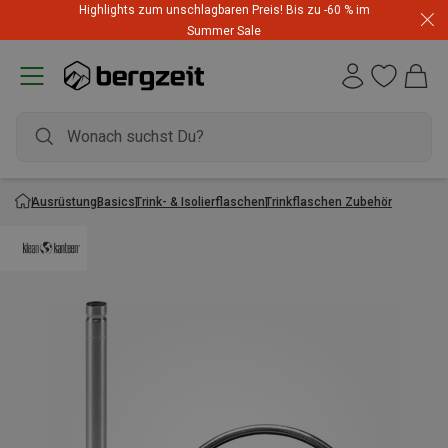
Highlights zum unschlagbaren Preis! Bis zu -60 % im
Summer Sale
Ausrüstung
Basics
Trink- & Isolierflaschen
Trinkflaschen Zubehör