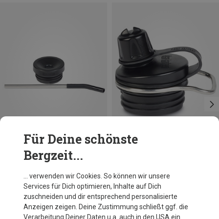
Für Deine schönste
Bergzeit...
Du sparst 11%
Größen
ONE SIZE
Klean Kanteen
… verwenden wir Cookies. So können wir unsere
TKWide Chug Cap
Services für Dich optimieren, Inhalte auf Dich
15,95 €
zuschneiden und dir entsprechend personalisierte
Anzeigen zeigen. Deine Zustimmung schließt ggf. die
Verarbeitung Deiner Daten u.a. auch in den USA ein.