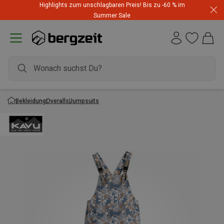
Highlights zum unschlagbaren Preis! Bis zu -60 % im
Summer Sale
Bekleidung
Overalls
Jumpsuits