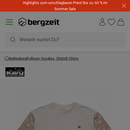
Highlights zum unschlagbaren Preis! Bis zu -60 % im
Summer Sale
Bekleidung
Pullover, Hoodies, Shirts
T-Shirts