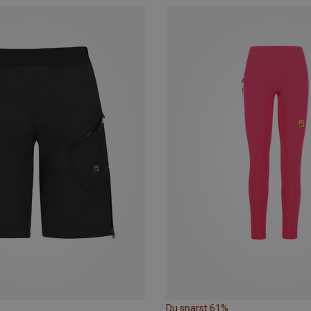
Du sparst 61%