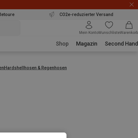
Retoure
CO2e-reduzierter Versand
Mein Konto
Wunschliste
Warenkorb
Shop
Magazin
Second Hand
en
Hardshellhosen & Regenhosen