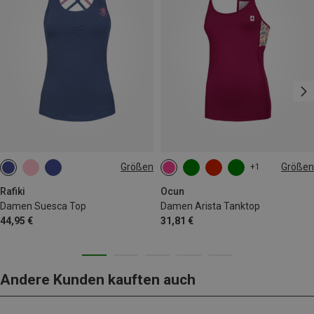
Größen
Größen
+1
XS
S
L
L
Rafiki
Ocun
Damen Suesca Top
Damen Arista Tanktop
44,95 €
31,81 €
Andere Kunden kauften auch