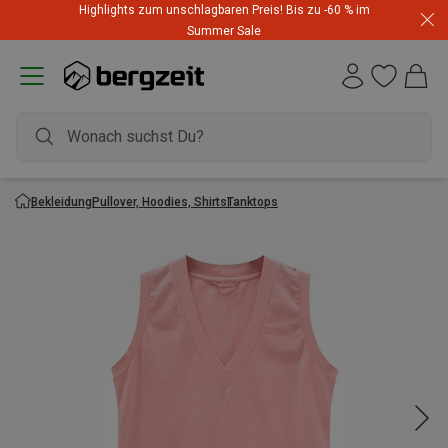
Highlights zum unschlagbaren Preis! Bis zu -60 % im
Summer Sale
Bekleidung
Pullover, Hoodies, Shirts
Tanktops