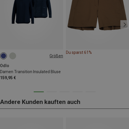
Du sparst 61%
Größen
XS
S
M
L
XL
Odlo
Damen Transition Insulated Bluse
159,95 €
Andere Kunden kauften auch