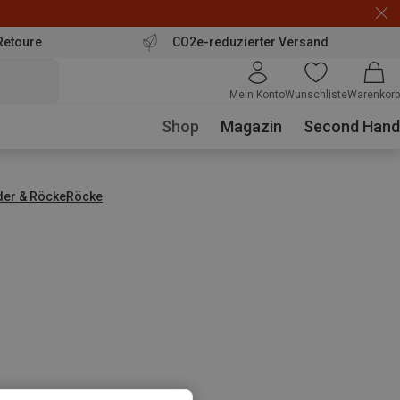
Retoure
CO2e-reduzierter Versand
Mein Konto
Wunschliste
Warenkorb
Shop
Magazin
Second Hand
der & Röcke
Röcke