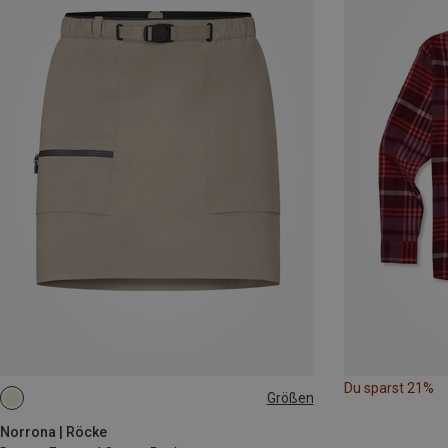
Du sparst 21%
Größen
XS
S
M
L
Norrona | Röcke