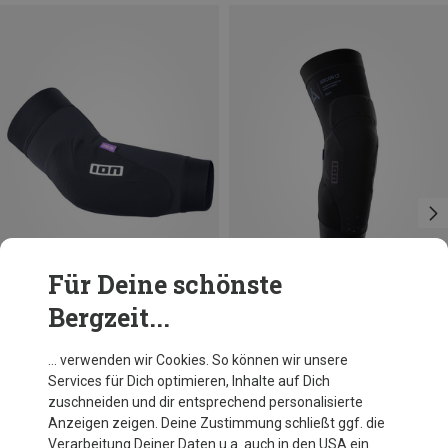
Für Deine schönste
Bergzeit...
Du sparst 26%
Größen
S
M
L
XL
ION
… verwenden wir Cookies. So können wir unsere
Arcon Core Ellenbogenprotektor
Services für Dich optimieren, Inhalte auf Dich
79,95 €
zuschneiden und dir entsprechend personalisierte
Anzeigen zeigen. Deine Zustimmung schließt ggf. die
Verarbeitung Deiner Daten u.a. auch in den USA ein.