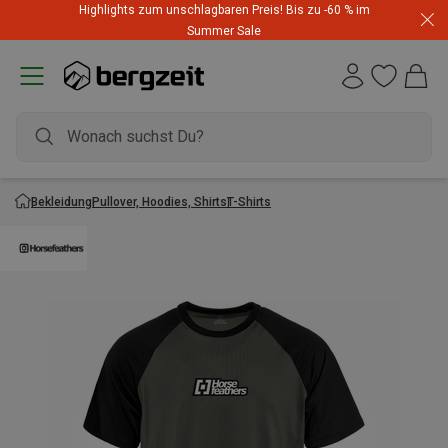
Highlights zum unschlagbaren Preis! Bis zu -60 % im
Summer Sale
Bekleidung
Pullover, Hoodies, Shirts
T-Shirts