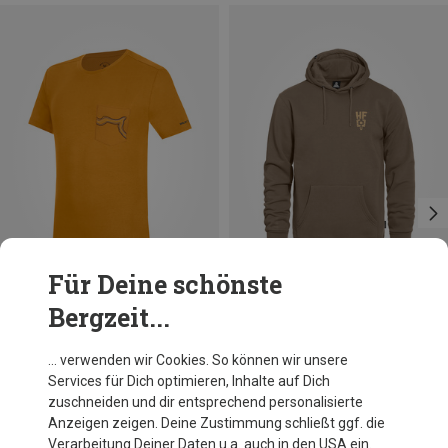
Für Deine schönste
Bergzeit...
Du sparst 35%
Größen
S
M
L
Wild Country
… verwenden wir Cookies. So können wir unsere
Herren Session 3 T-Shirt
Services für Dich optimieren, Inhalte auf Dich
54,95 €
zuschneiden und dir entsprechend personalisierte
Anzeigen zeigen. Deine Zustimmung schließt ggf. die
Verarbeitung Deiner Daten u.a. auch in den USA ein.