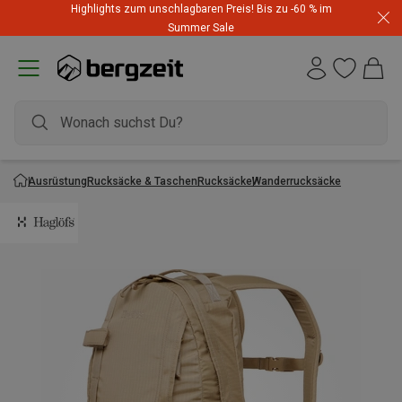
Highlights zum unschlagbaren Preis! Bis zu -60 % im
Summer Sale
Ausrüstung
Rucksäcke & Taschen
Rucksäcke
Wanderrucksäcke