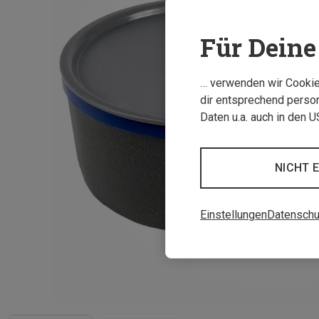
Für Deine 
… verwenden wir Cookies
dir entsprechend person
Daten u.a. auch in den 
NICHT 
Einstellungen
Datenschu