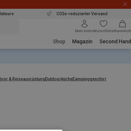
Retoure
CO2e-reduzierter Versand
Mein Konto
Wunschliste
Warenkorb
Shop
Magazin
Second Hand
door & Reiseausrüstung
Outdoorküche
Campinggeschirr