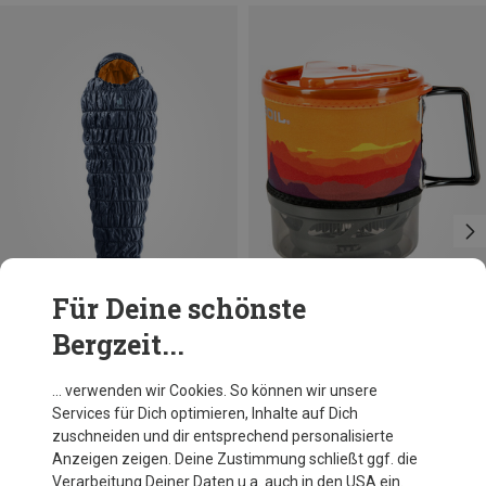
Für Deine schönste
Bergzeit...
Größen
Größen
MAX. 200CM | LEFT
ONE SIZE
Deuter
Jetboil
… verwenden wir Cookies. So können wir unsere
Exosphere EL -6 Schlafsack
MiniMo Kocher
Services für Dich optimieren, Inhalte auf Dich
225,40 €
219,95 €
zuschneiden und dir entsprechend personalisierte
Anzeigen zeigen. Deine Zustimmung schließt ggf. die
Verarbeitung Deiner Daten u.a. auch in den USA ein.