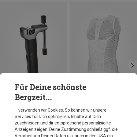
Für Deine schönste
Bergzeit...
Du sparst 31%
Birzman
… verwenden wir Cookies. So können wir unsere
Lighter Atom 8-12-fach Kettennieter
Services für Dich optimieren, Inhalte auf Dich
21,95 €
zuschneiden und dir entsprechend personalisierte
Anzeigen zeigen. Deine Zustimmung schließt ggf. die
Verarbeitung Deiner Daten u.a. auch in den USA ein.