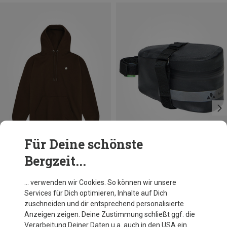
Für Deine schönste
Bergzeit...
Du sparst 20%
Größen
1.3L
Vaude
… verwenden wir Cookies. So können wir unsere
Tool Proof L Satteltasche
Services für Dich optimieren, Inhalte auf Dich
33,95 €
zuschneiden und dir entsprechend personalisierte
Anzeigen zeigen. Deine Zustimmung schließt ggf. die
Verarbeitung Deiner Daten u.a. auch in den USA ein.