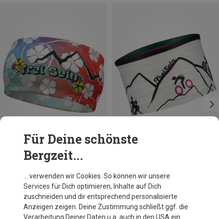
Für Deine schönste
Bergzeit...
Du sparst 28%
Größen
ONE SIZE
FreiSein
… verwenden wir Cookies. So können wir unsere
WhiteFlower Stirnband
Services für Dich optimieren, Inhalte auf Dich
19,95 €
zuschneiden und dir entsprechend personalisierte
Anzeigen zeigen. Deine Zustimmung schließt ggf. die
Verarbeitung Deiner Daten u.a. auch in den USA ein.