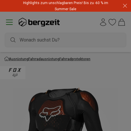
Highlights zum unschlagbaren Preis! Bis zu -60 % im
Summer Sale
Ausrüstung
Fahrradausrüstung
Fahrradprotektoren