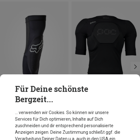
Für Deine schönste
Bergzeit...
Du sparst 13%
Größen
S
M
POC
… verwenden wir Cookies. So können wir unsere
Oseus VPD Protektorshirt
Services für Dich optimieren, Inhalte auf Dich
259,95 €
zuschneiden und dir entsprechend personalisierte
Anzeigen zeigen. Deine Zustimmung schließt ggf. die
Verarbeitung Deiner Daten u.a. auch in den USA ein.