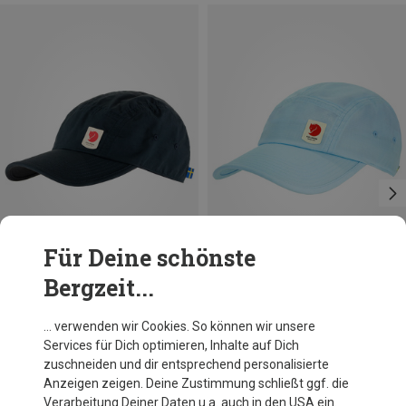
Für Deine schönste
Bergzeit...
Du sparst 27%
Größen
L|XL
Fjällräven
… verwenden wir Cookies. So können wir unsere
High Coast Wind Cap
Services für Dich optimieren, Inhalte auf Dich
40,91 €
zuschneiden und dir entsprechend personalisierte
Anzeigen zeigen. Deine Zustimmung schließt ggf. die
Verarbeitung Deiner Daten u.a. auch in den USA ein.