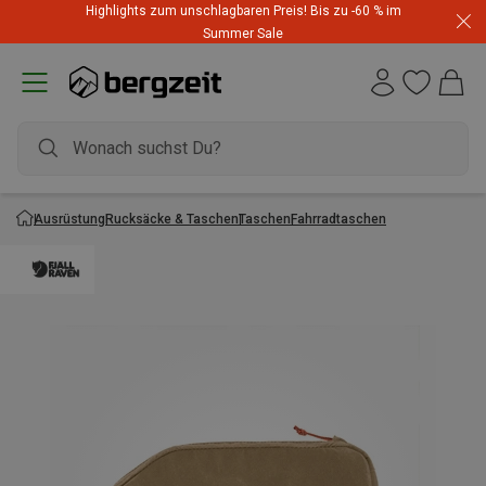
Highlights zum unschlagbaren Preis! Bis zu -60 % im
Summer Sale
Ausrüstung
Rucksäcke & Taschen
Taschen
Fahrradtaschen