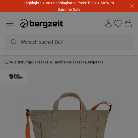
Highlights zum unschlagbaren Preis! Bis zu -60 % im
Summer Sale
Ausrüstung
Rucksäcke & Taschen
Rucksäcke
Daypacks