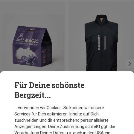
Für Deine schönste
Bergzeit...
Du sparst 13%
Größen
61G
Friction Labs
… verwenden wir Cookies. So können wir unsere
Magic Sphere Chalk Ball
Services für Dich optimieren, Inhalte auf Dich
10,95 €
zuschneiden und dir entsprechend personalisierte
Anzeigen zeigen. Deine Zustimmung schließt ggf. die
Verarbeitung Deiner Daten u.a. auch in den USA ein.