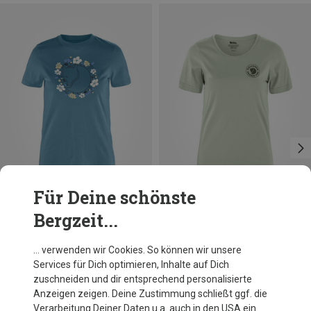
Für Deine schönste
Bergzeit...
Du sparst 27%
Größen
XS
S
M
Fjällräven
… verwenden wir Cookies. So können wir unsere
Damen Fjällblomster Fox T-Shirt
Services für Dich optimieren, Inhalte auf Dich
51,70 €
zuschneiden und dir entsprechend personalisierte
Anzeigen zeigen. Deine Zustimmung schließt ggf. die
Verarbeitung Deiner Daten u.a. auch in den USA ein.