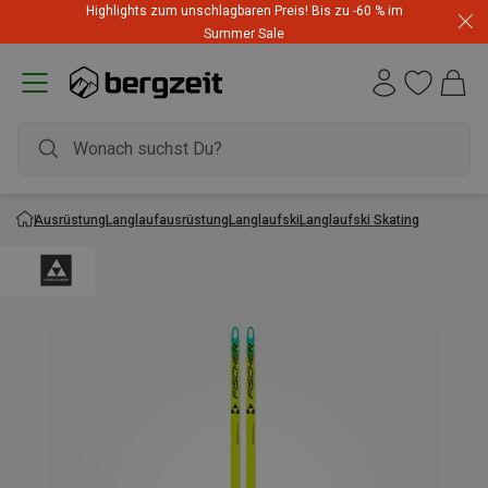
Highlights zum unschlagbaren Preis! Bis zu -60 % im
Summer Sale
Ausrüstung
Langlaufausrüstung
Langlaufski
Langlaufski Skating