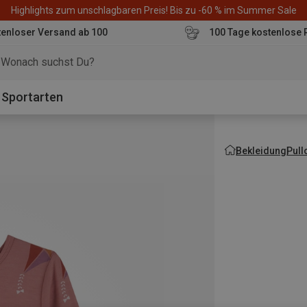
Highlights zum unschlagbaren Preis! Bis zu -60 % im Summer Sale
enloser Versand ab 100
100 Tage kostenlose 
o
Sportarten
Bekleidung
Pull