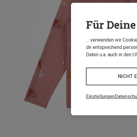
Für Deine 
… verwenden wir Cookies
dir entsprechend person
Daten u.a. auch in den 
NICHT 
Einstellungen
Datenschu