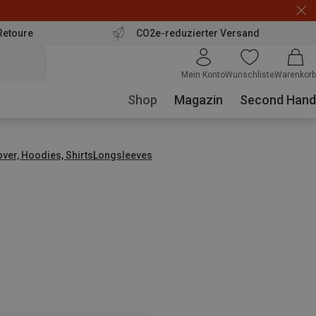
Retoure
CO2e-reduzierter Versand
Mein Konto
Wunschliste
Warenkorb
Shop
Magazin
Second Hand
over, Hoodies, Shirts
Longsleeves