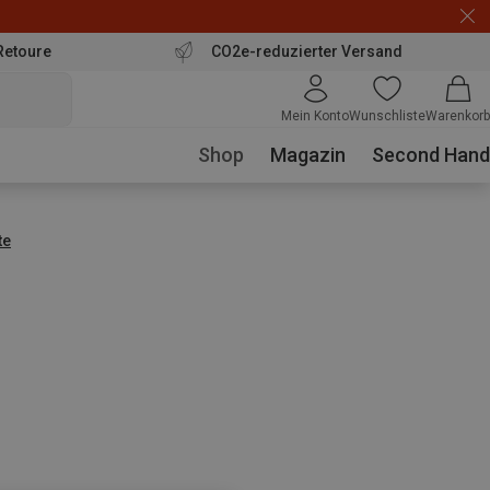
Retoure
CO2e-reduzierter Versand
Mein Konto
Wunschliste
Warenkorb
Shop
Magazin
Second Hand
te