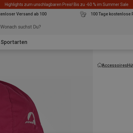
Highlights zum unschlagbaren Preis! Bis zu -60 % im Summer Sale
enloser Versand ab 100
100 Tage kostenlose 
o
Sportarten
Accessoires
Hü