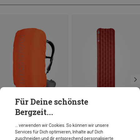
Für Deine schönste
Bergzeit...
Du sparst bis 29%
Größen
183X51CM
Big Agnes
… verwenden wir Cookies. So können wir unsere
Rapide SL Isomatte
Services für Dich optimieren, Inhalte auf Dich
158,60 €
zuschneiden und dir entsprechend personalisierte