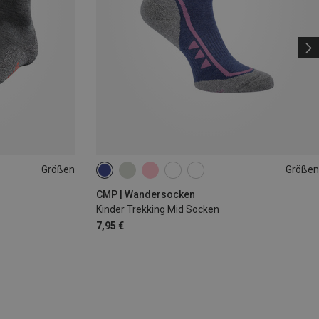
Größen
Größen
6|47|48
25|26|27
28|29|30
31|32|33
34|35|36
CMP | Wandersocken
Kinder Trekking Mid Socken
7,95 €