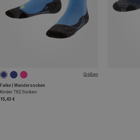
Größen
23|24|25|26
27|28|29|30
31|32|33|34
35|36|37|38
Falke | Wandersocken
Kinder TK2 Socken
15,43 €