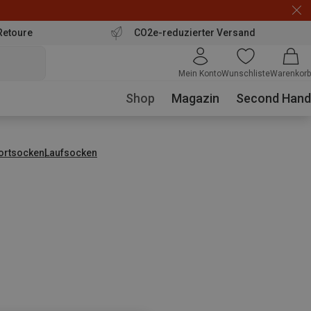
Retoure
CO2e-reduzierter Versand
Mein Konto
Wunschliste
Warenkorb
Shop
Magazin
Second Hand
ortsocken
Laufsocken