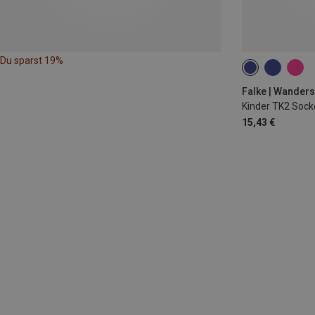
Du sparst 19%
23|24|25|26
35|36|37|38
Falke | Wander
Kinder TK2 Sock
15,43 €