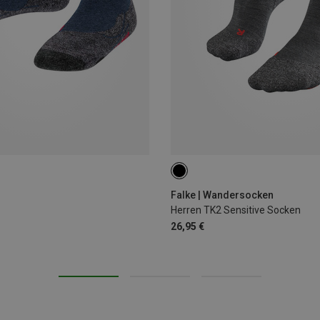
39|40|41
42|43
44|45
4
Falke | Wandersocken
Herren TK2 Sensitive Socken
26,95 €