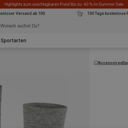
Highlights zum unschlagbaren Preis! Bis zu -60 % im Summer Sale
enloser Versand ab 100
100 Tage kostenlose 
o
Sportarten
Accessoires
Sp