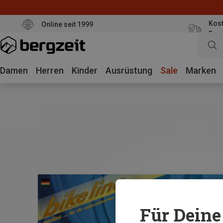
Kost
Online seit 1999
Eur
Damen
Herren
Kinder
Ausrüstung
Sale
Marken
Für Deine 