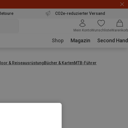
Retoure
CO2e-reduzierter Versand
Mein Konto
Wunschliste
Warenkorb
Shop
Magazin
Second Hand
door & Reiseausrüstung
Bücher & Karten
MTB-Führer