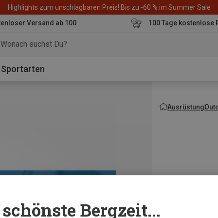
Highlights zum unschlagbaren Preis! Bis zu -60 % im Summer Sale
enloser Versand ab 100
100 Tage kostenlose 
o
Sportarten
Ausrüstung
Out
schönste Bergzeit...