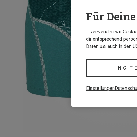
Für Deine 
… verwenden wir Cookies
dir entsprechend person
Daten u.a. auch in den 
NICHT 
Einstellungen
Datenschu