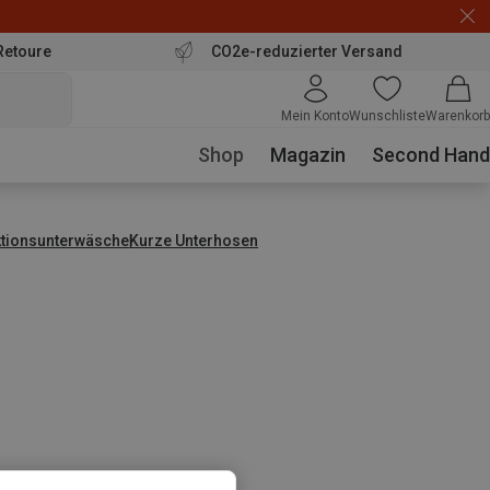
Retoure
CO2e-reduzierter Versand
Mein Konto
Wunschliste
Warenkorb
Shop
Magazin
Second Hand
ktionsunterwäsche
Kurze Unterhosen