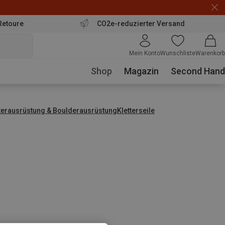
Retoure
CO2e-reduzierter Versand
Mein Konto
Wunschliste
Warenkorb
Shop
Magazin
Second Hand
tterausrüstung & Boulderausrüstung
Kletterseile