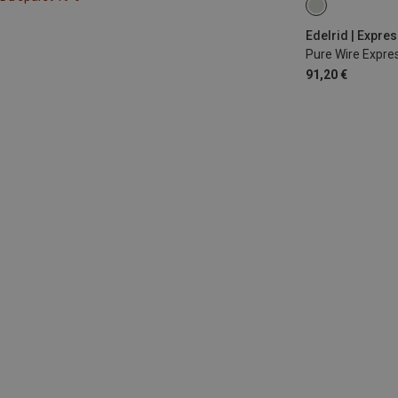
10CM
Edelrid | Expre
Pure Wire Expre
91,20 €