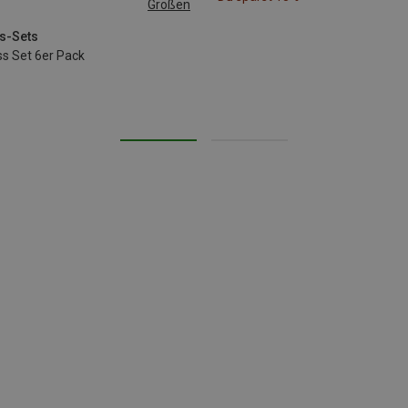
Größen
ss-Sets
ss Set 6er Pack