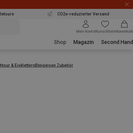
Retoure
CO2e-reduzierter Versand
Mein Konto
Wunschliste
Warenkorb
Shop
Magazin
Second Hand
tour & Eisklettern
Steigeisen Zubehör