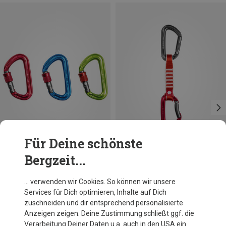
Für Deine schönste
Bergzeit...
Du sparst 10%
Ocun
… verwenden wir Cookies. So können wir unsere
Hawk Screw 3-Pack Karabiner
Services für Dich optimieren, Inhalte auf Dich
39,95 €
zuschneiden und dir entsprechend personalisierte
Anzeigen zeigen. Deine Zustimmung schließt ggf. die
Verarbeitung Deiner Daten u.a. auch in den USA ein.