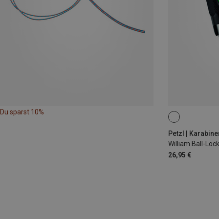
Du sparst 10%
BALL-LOCK
Petzl | Karabine
William Ball-Loc
26,95 €