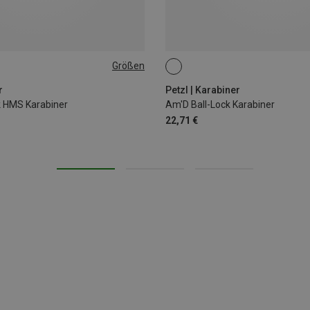
Größen
BALL-LOCK
r
Petzl | Karabiner
k HMS Karabiner
Am'D Ball-Lock Karabiner
22,71 €