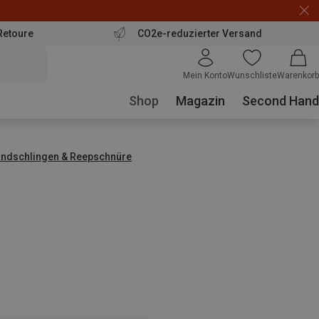
Retoure
CO2e-reduzierter Versand
Mein Konto
Wunschliste
Warenkorb
Shop
Magazin
Second Hand
ndschlingen & Reepschnüre