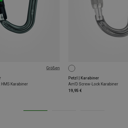
Größen
SCREW-LOCK
r
Petzl | Karabiner
k HMS Karabiner
Am'D Screw-Lock Karabiner
19,95 €