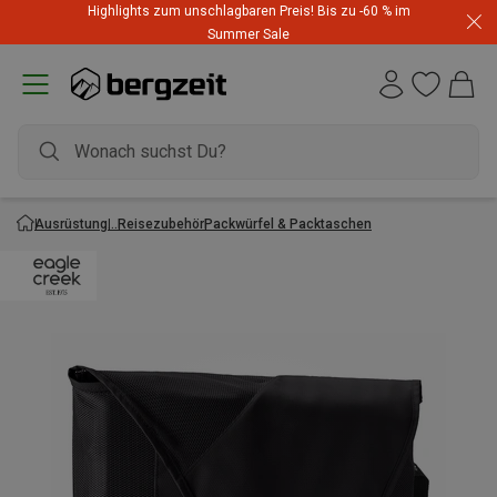
Highlights zum unschlagbaren Preis! Bis zu -60 % im
Summer Sale
Ausrüstung
Reisezubehör
Packwürfel & Packtaschen