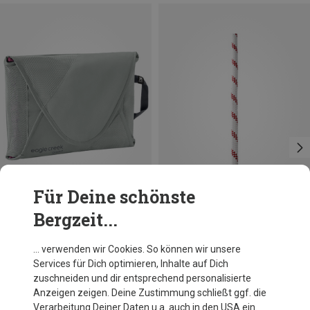
Für Deine schönste
Bergzeit...
Größen
+1
ONE SIZE
Eagle Creek
… verwenden wir Cookies. So können wir unsere
Pack-It Reveal Garment Folder M Packtasche
Services für Dich optimieren, Inhalte auf Dich
34,95 €
zuschneiden und dir entsprechend personalisierte
Anzeigen zeigen. Deine Zustimmung schließt ggf. die
Verarbeitung Deiner Daten u.a. auch in den USA ein.