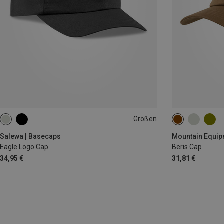
Größen
ONE SIZE
ONE SIZE
Salewa | Basecaps
Mountain Equip
Eagle Logo Cap
Beris Cap
34,95 €
31,81 €