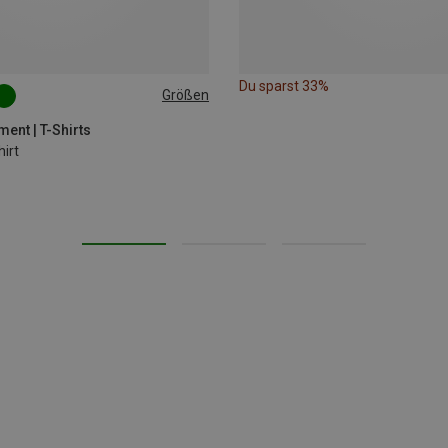
Du sparst 33%
Größen
L
XL
ent | T-Shirts
irt