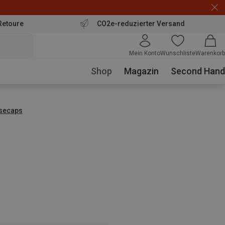
Retoure
CO2e-reduzierter Versand
Mein Konto
Wunschliste
Warenkorb
Shop
Magazin
Second Hand
secaps