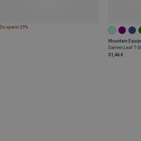
Du sparst 29%
XS
S
M
Mountain Equipm
Damen Leaf T-Sh
31,46 €