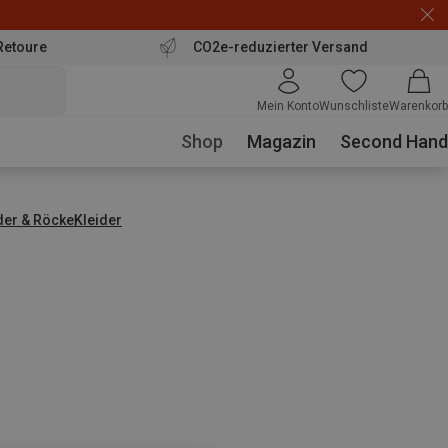
Retoure
CO2e-reduzierter Versand
Mein Konto
Wunschliste
Warenkorb
Shop
Magazin
Second Hand
der & Röcke
Kleider