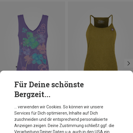
Für Deine schönste
Bergzeit...
Du sparst 29%
Größen
M
E9
… verwenden wir Cookies. So können wir unsere
Damen Nancy Top
Services für Dich optimieren, Inhalte auf Dich
49,95 €
zuschneiden und dir entsprechend personalisierte
Anzeigen zeigen. Deine Zustimmung schließt ggf. die
Verarbeitung Deiner Daten u.a. auch in den USA ein.