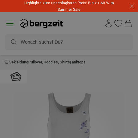
Highlights zum unschlagbaren Preis! Bis zu -60 % im
Summer Sale
Bekleidung
Pullover, Hoodies, Shirts
Tanktops