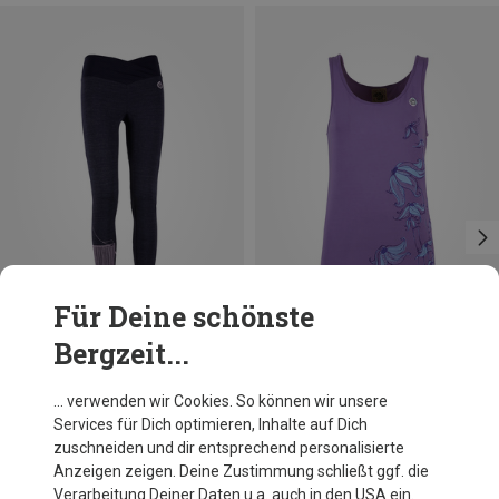
Für Deine schönste
Bergzeit...
Du sparst 20%
Größen
M
E9
… verwenden wir Cookies. So können wir unsere
Damen Tola Top
Services für Dich optimieren, Inhalte auf Dich
49,95 €
zuschneiden und dir entsprechend personalisierte
Anzeigen zeigen. Deine Zustimmung schließt ggf. die
Verarbeitung Deiner Daten u.a. auch in den USA ein.