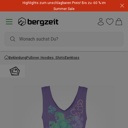
Highlights zum unschlagbaren Preis! Bis zu -60 % im
Summer Sale
Bekleidung
Pullover, Hoodies, Shirts
Tanktops