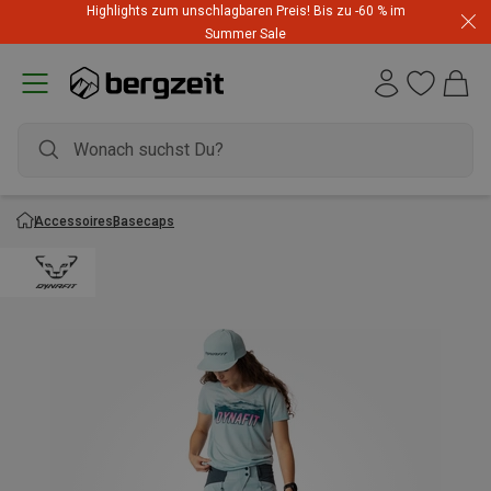
Highlights zum unschlagbaren Preis! Bis zu -60 % im
Summer Sale
Accessoires
Basecaps