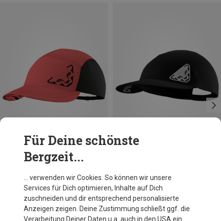
Für Deine schönste
Bergzeit...
Größen
Größen
ONE SIZE
ONE SIZE
Dynafit
Dynafit
… verwenden wir Cookies. So können wir unsere
Alpine Cap
Alpine Visor Cap
Services für Dich optimieren, Inhalte auf Dich
34,95 €
34,95 €
zuschneiden und dir entsprechend personalisierte
Anzeigen zeigen. Deine Zustimmung schließt ggf. die
Verarbeitung Deiner Daten u.a. auch in den USA ein.