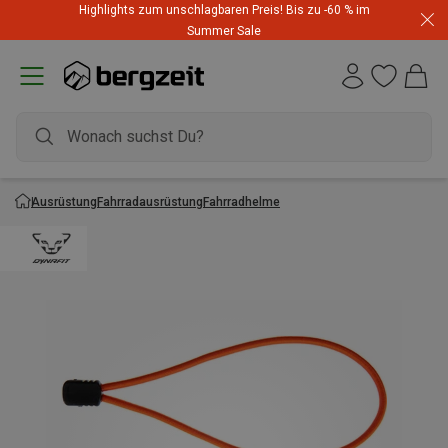
Highlights zum unschlagbaren Preis! Bis zu -60 % im
Summer Sale
Ausrüstung
Fahrradausrüstung
Fahrradhelme