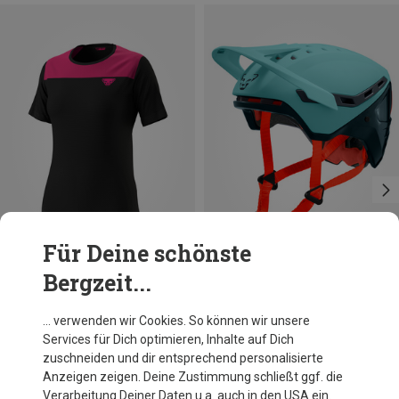
Für Deine schönste
Bergzeit...
Du sparst 34%
Größen
L-XL | 57-61CM
S-M | 53-58CM
Dynafit
… verwenden wir Cookies. So können wir unsere
TLT Fahrradhelm
Services für Dich optimieren, Inhalte auf Dich
150,50 €
zuschneiden und dir entsprechend personalisierte
Anzeigen zeigen. Deine Zustimmung schließt ggf. die
Verarbeitung Deiner Daten u.a. auch in den USA ein.