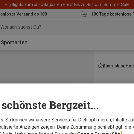
Highlights zum unschlagbaren Preis! Bis zu -60 % im Summer Sale
enloser Versand ab 100
100 Tage kostenlose 
o
Sportarten
Ausrüstung
Hoch
schönste Bergzeit...
. So können wir unsere Services für Dich optimieren, Inhalte a
alisierte Anzeigen zeigen. Deine Zustimmung schließt ggf. die 