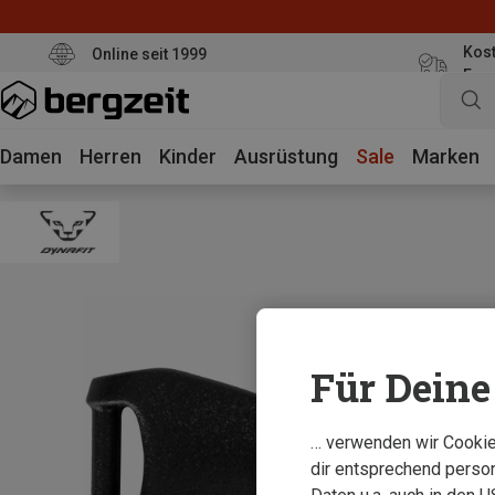
Kost
Online seit 1999
Eur
Damen
Herren
Kinder
Ausrüstung
Sale
Marken
Für Deine 
… verwenden wir Cookies
dir entsprechend person