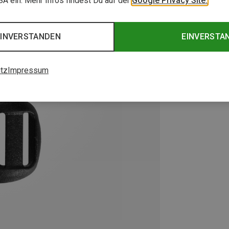
USA ein. Mehr Infos findest Du auf der
Google Privacy Site.
EINVERSTANDEN
EINVERSTA
tz
Impressum