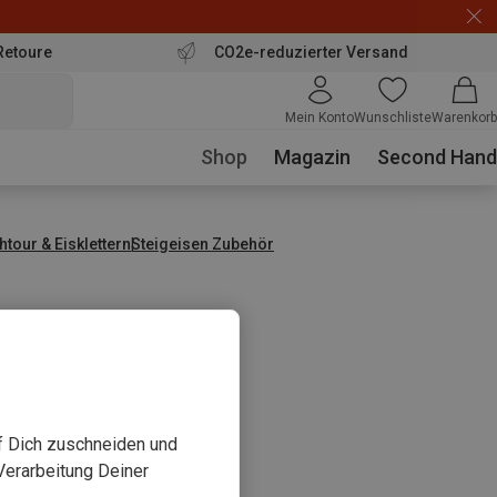
Retoure
CO2e-reduzierter Versand
Mein Konto
Wunschliste
Warenkorb
Shop
Magazin
Second Hand
tour & Eisklettern
Steigeisen Zubehör
uf Dich zuschneiden und
Verarbeitung Deiner