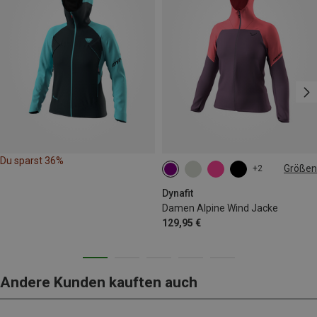
Du sparst 36%
Größen
+2
XS
S
M
L
XL
Dynafit
Damen Alpine Wind Jacke
129,95 €
Andere Kunden kauften auch