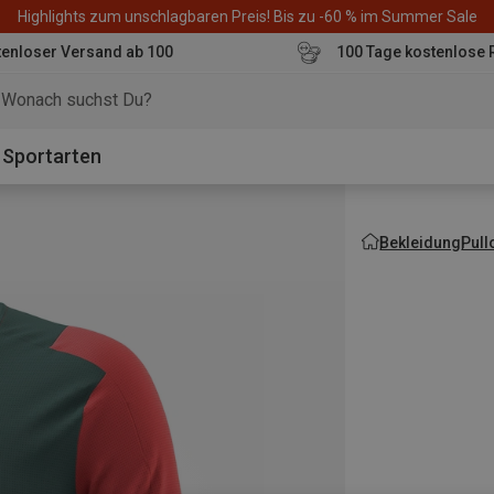
Highlights zum unschlagbaren Preis! Bis zu -60 % im Summer Sale
enloser Versand ab 100
100 Tage kostenlose 
o
Sportarten
Bekleidung
Pull