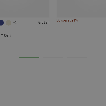
Du sparst 21%
Größen
+2
L
XL
s
T-Shirt