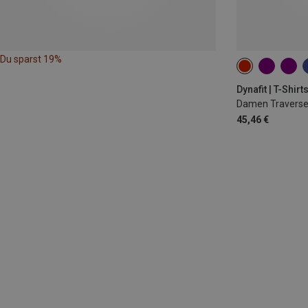
Du sparst 19%
XS
S
M
Dynafit | T-Shirt
Damen Traverse 
45,46 €