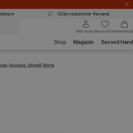
Retoure
CO2e-reduzierter Versand
Mein Konto
Wunschliste
Warenkorb
Shop
Magazin
Second Hand
over, Hoodies, Shirts
T-Shirts