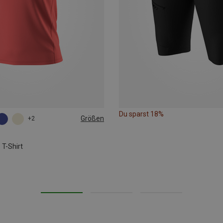
Du sparst 18%
Größen
+2
L
XL
s
T-Shirt