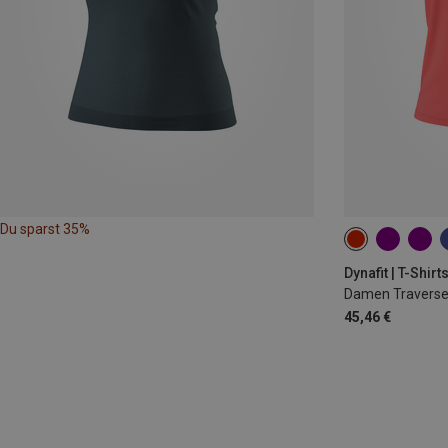
Du sparst 35%
XS
S
M
Dynafit | T-Shirt
Damen Traverse 
45,46 €