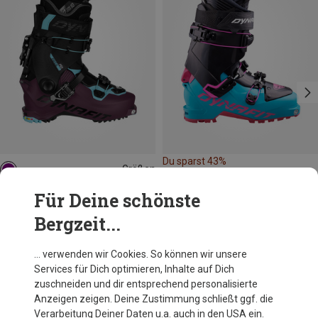
Du sparst 43%
Größen
Dynafit
Für Deine schönste
Damen Radical Pro Tourenskischuhe
Bergzeit...
699,95 €
… verwenden wir Cookies. So können wir unsere
Services für Dich optimieren, Inhalte auf Dich
Andere Kunden kauften auch
zuschneiden und dir entsprechend personalisierte
Anzeigen zeigen. Deine Zustimmung schließt ggf. die
Verarbeitung Deiner Daten u.a. auch in den USA ein.