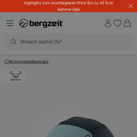
Highlights zum unschlagbaren Preis! Bis zu -60 % im
Summer Sale
Accessoires
Basecaps