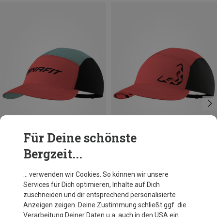
Für Deine schönste
Bergzeit...
Größen
Größen
ONE SIZE
ONE SIZE
Dynafit
Dynafit
… verwenden wir Cookies. So können wir unsere
Traverse Cap
Alpine Cap
Services für Dich optimieren, Inhalte auf Dich
34,95 €
34,95 €
zuschneiden und dir entsprechend personalisierte
Anzeigen zeigen. Deine Zustimmung schließt ggf. die
Verarbeitung Deiner Daten u.a. auch in den USA ein.