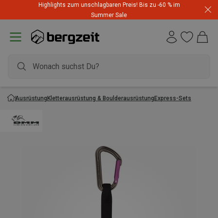
Highlights zum unschlagbaren Preis! Bis zu -60 % im
Summer Sale
Ausrüstung
Kletterausrüstung & Boulderausrüstung
Express-Sets