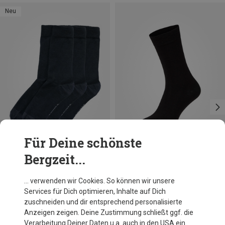
Neu
Für Deine schönste
Bergzeit...
Du sparst 16%
Größen
36|37|38|39|40
41|42|43|44|45|46
Devold
… verwenden wir Cookies. So können wir unsere
Daily Merino Light 3er Pack Socken
Services für Dich optimieren, Inhalte auf Dich
24,95 €
zuschneiden und dir entsprechend personalisierte
Anzeigen zeigen. Deine Zustimmung schließt ggf. die
Verarbeitung Deiner Daten u.a. auch in den USA ein.