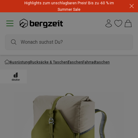
Highlights zum unschlagbaren Preis! Bis zu -60 % im
Summer Sale
Ausrüstung
Rucksäcke & Taschen
Taschen
Fahrradtaschen