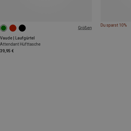
Du sparst 10%
Größen
1L
Vaude | Laufgürtel
Attendant Hüfttasche
39,95 €