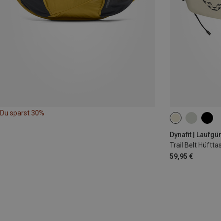
Du sparst 30%
0,7L
Dynafit | Laufgür
Trail Belt Hüftta
59,95 €