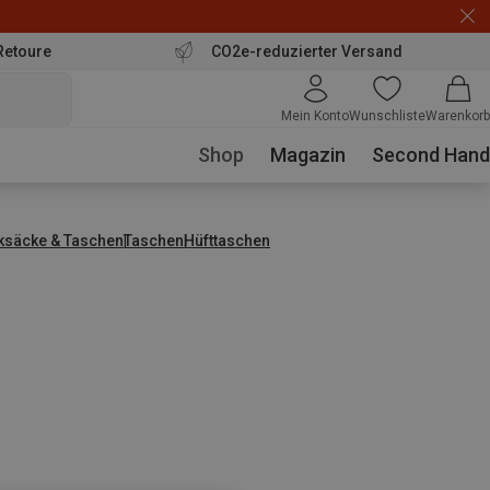
Retoure
CO2e-reduzierter Versand
Mein Konto
Wunschliste
Warenkorb
Shop
Magazin
Second Hand
ksäcke & Taschen
Taschen
Hüfttaschen