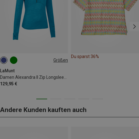
Du sparst 36%
Größen
XS
S
M
L
XL
XXL
LaMunt
Damen Alexandra II Zip Longsleeve
129,95 €
Andere Kunden kauften auch